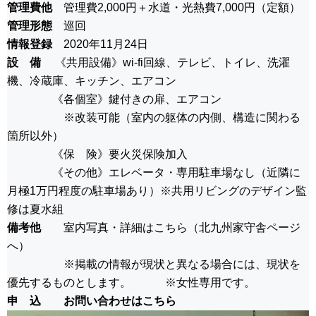
管理費他
管理費2,000円＋水道・光熱費7,000円（定額）
管理形態
巡回
情報登録
2020年11月24日
設 備
《共用設備》wi-fi回線、テレビ、トイレ、洗濯
機、冷蔵庫、キッチン、エアコン
《各個室》鍵付きの扉、エアコン
※改装可能（室内の躯体の内側、構造に関わる
箇所以外）
《保 険》要火災保険加入
《その他》エレベータ・専用駐車場なし（近隣に
月極1万円程度の駐車場あり）※共用リビングのデザイン監
修は夏水組
備考他
室内写真・詳細はこちら（
北九州家守舎ページ
へ
）
※掲載の情報が現状と異なる場合には、現状を
優先するものとします。 ※女性専用です。
申 込
お問い合わせはこちら