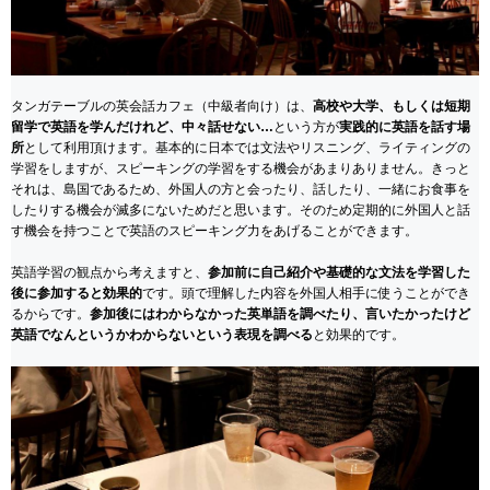
タンガテーブルの英会話カフェ（中級者向け）は、
高校や大学、もしくは短期
留学で英語を学んだけれど、中々話せない…
という方が
実践的に英語を話す場
所
として利用頂けます。基本的に日本では文法やリスニング、ライティングの
学習をしますが、スピーキングの学習をする機会があまりありません。きっと
それは、島国であるため、外国人の方と会ったり、話したり、一緒にお食事を
したりする機会が滅多にないためだと思います。そのため定期的に外国人と話
す機会を持つことで英語のスピーキング力をあげることができます。
英語学習の観点から考えますと、
参加前に自己紹介や基礎的な文法を学習した
後に参加すると効果的
です。頭で理解した内容を外国人相手に使うことができ
るからです。
参加後にはわからなかった英単語を調べたり、言いたかったけど
英語でなんというかわからないという表現を調べる
と効果的です。