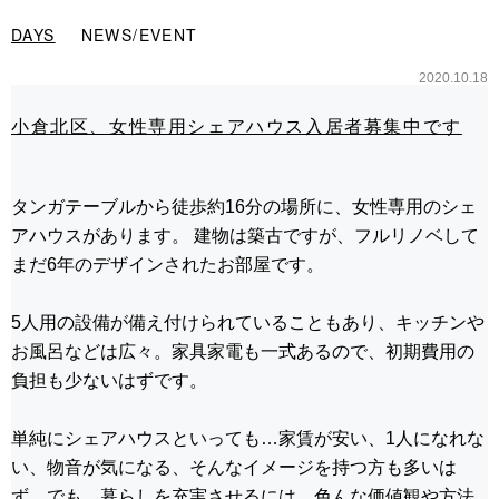
ヘ
ペ
本
ッ
ー
文
DAYS
NEWS/EVENT
ダ
ジ
の
ー
の
始
2020.10.18
へ
先
ま
移
頭
り
小倉北区、女性専用シェアハウス入居者募集中です
動
で
で
し
す
す
ま
す
タンガテーブルから徒歩約16分の場所に、女性専用のシェ
メ
アハウスがあります。 建物は築古ですが、フルリノベして
ニ
ュ
まだ6年のデザインされたお部屋です。
ー
へ
5人用の設備が備え付けられていることもあり、キッチンや
移
動
お風呂などは広々。家具家電も一式あるので、初期費用の
し
負担も少ないはずです。
ま
す
本
単純にシェアハウスといっても…家賃が安い、1人になれな
文
い、物音が気になる、そんなイメージを持つ方も多いは
へ
ず。でも、暮らしを充実させるには、色んな価値観や方法
移