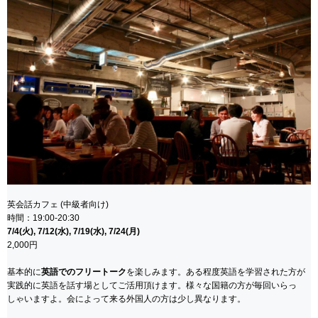
英会話カフェ (中級者向け)
時間：19:00-20:30
7/4(火), 7/12(水), 7/19(水), 7/24(月)
2,000円
基本的に
英語でのフリートーク
を楽しみます。ある程度英語を学習された方が
実践的に英語を話す場としてご活用頂けます。様々な国籍の方が毎回いらっ
しゃいますよ。会によって来る外国人の方は少し異なります。