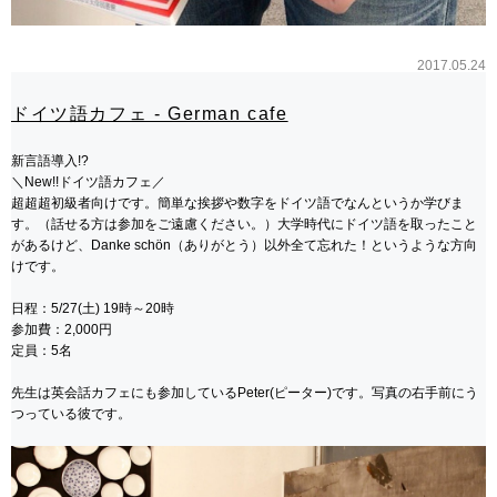
2017.05.24
ドイツ語カフェ - German cafe
新言語導入!?
＼New!!ドイツ語カフェ／
超超超初級者向けです。簡単な挨拶や数字をドイツ語でなんというか学びま
す。（話せる方は参加をご遠慮ください。）大学時代にドイツ語を取ったこと
があるけど、Danke schön（ありがとう）以外全て忘れた！というような方向
けです。
日程：5/27(土) 19時～20時
参加費：2,000円
定員：5名
先生は英会話カフェにも参加しているPeter(ピーター)です。写真の右手前にう
つっている彼です。