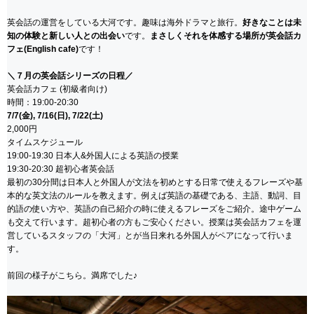
英会話の運営をしている大河です。趣味は­海外ドラマと旅行。
好きなことは未
知の体験­と新しい人との出会い
です。
まさしくそれを体感す­る場所が英会話カ
フェ(English cafe)
です！
＼７月の英会話シリーズの日程／
英会話カフェ (初級者向け)
時間：19:00-20:30
7/7(金), 7/16(日), 7/22(土)
2,000円
タイムスケジュール
19:00-19:30 日本人&外国人による英語の授業
19:30-20:30 超初心者英会話
最初の30分間は日本人と外国人が文法を初めとする日常で使えるフレーズや基
本的な英文法のルールを教えます。例えば英語の基礎である、主語、動詞、目
的語の使い方や、英語の自己紹介の時に使えるフレーズをご紹介。途中ゲーム
も交えて行います。超初心者の方もご安心ください。授業は英会話カフェを運
営しているスタッフの「大河」とが当日来れる外国人がペアになって行いま
す。
前回の様子がこちら。満席でした♪