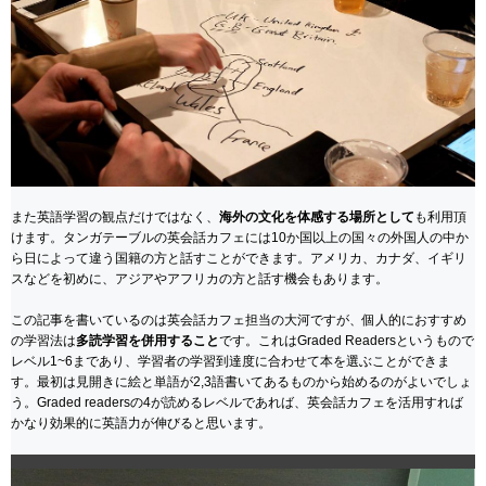
また英語学習の観点だけではなく、
海外の文化を体感する場所として
も利用頂
けます。タンガテーブルの英会話カフェには10か国以上の国々の外国人の中か
ら日によって違う国籍の方と話すことができます。アメリカ、カナダ、イギリ
スなどを初めに、アジアやアフリカの方と話す機会もあります。
この記事を書いているのは英会話カフェ担当の大河ですが、個人的におすすめ
の学習法は
多読学習を併用すること
です。これはGraded Readersというもので
レベル1~6まであり、学習者の学習到達度に合わせて本を選ぶことができま
す。最初は見開きに絵と単語が2,3語書いてあるものから始めるのがよいでしょ
う。Graded readersの4が読めるレベルであれば、英会話カフェを活用すれば
かなり効果的に英語力が伸びると思います。