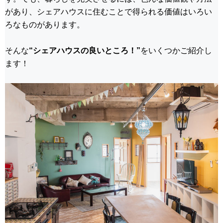
動
があり、シェアハウスに住むことで得られる価値はいろい
し
ろなものがあります。
ま
す
そんな
“シェアハウスの良いところ！”
をいくつかご紹介し
ます！