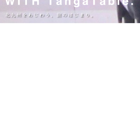
本
BOOKING
文
の
始
ま
り
で
す