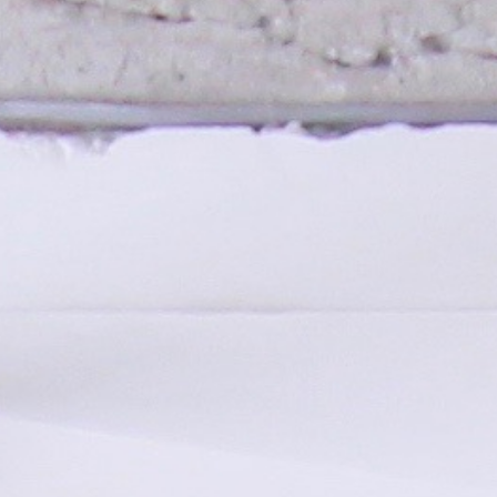
動
し
ま
す