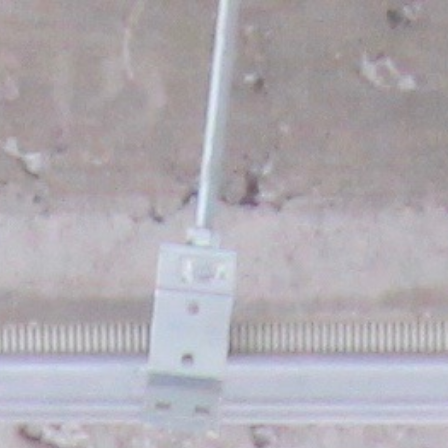
ヘ
ペ
ッ
ー
ダ
ジ
ー
の
へ
先
移
頭
動
で
し
す
ま
す
メ
ニ
ュ
ー
へ
移
動
し
ま
す
本
文
へ
移