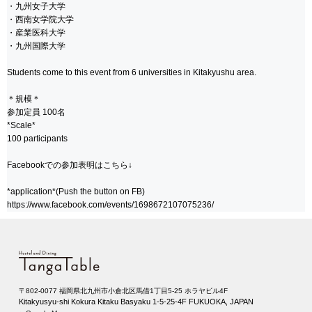
・九州女子大学
・西南女学院大学
・産業医科大学
・九州国際大学
Students come to this event from 6 universities in Kitakyushu area.
＊規模＊
参加定員 100名
*Scale*
100 participants
Facebookでの参加表明はこちら↓
*application*(Push the button on FB)
https://www.facebook.com/events/1698672107075236/
〒802-0077 福岡県北九州市小倉北区馬借1丁目5-25 ホラヤビル4F
Kitakyusyu-shi Kokura Kitaku Basyaku 1-5-25-4F FUKUOKA, JAPAN