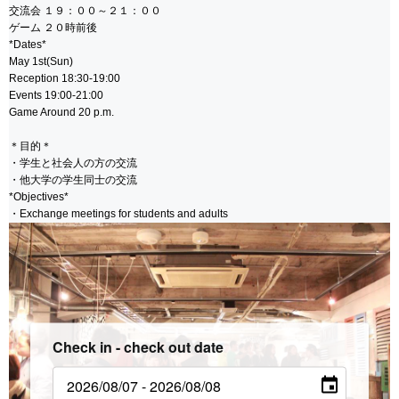
交流会 １９：００～２１：００
動
ゲーム ２０時前後
し
*Dates*
ま
May 1st(Sun)
す
Reception 18:30-19:00
Events 19:00-21:00
Game Around 20 p.m.
＊目的＊
・学生と社会人の方の交流
・他大学の学生同士の交流
*Objectives*
・Exchange meetings for students and adults
Check in - check out date