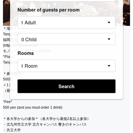
Number of guests per room
＊場所＊
Tanga Table
福岡県北九州市小倉北区馬借1丁目5-25 ホラヤビル4F
(https://tangatable.jp/)
モノレール旦過駅から徒歩5分
Rooms
*Place*
Tanga Table
＊参加費用＊
500円
Search
＋1ドリンクオーダー必須制
（最初に受付で1000円頂きます。その中にdrink１杯が含まれています。）
*Fee*
500 yen (and you must order 1 drink)
＊各大学からの参加＊（各大学から最低2名以上参加）
・北九州市立大学 北方キャンパス 響きのキャンパス
・共立大学