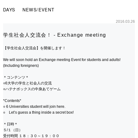
ヘ
ペ
本
ッ
ー
文
DAYS
NEWS/EVENT
ダ
ジ
の
ー
の
始
2016.03.26
へ
先
ま
移
頭
り
学生社会人交流会！ - Exchange meeting
動
で
で
し
す
す
【学生社会人交流会】を開催します！
ま
す
We will soon hold an Exchange meeting Event for students and adults!
メ
(Including foreigners)
ニ
ュ
＊コンテンツ＊
ー
○6大学の学生と社会人の交流
へ
○ハテナボックスの中身あてゲーム
移
動
*Contents*
し
○ 6 Universities student will join here.
ま
○ Let’s guess a thing inside a secret box!
す
本
＊日時＊
文
５/１（日）
へ
受付時間 １８：３０～１９：００
移