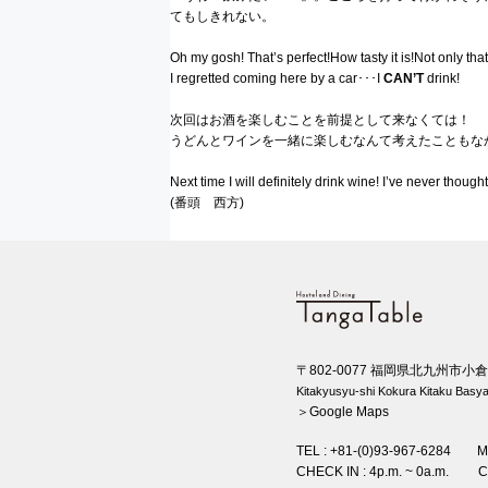
てもしきれない。
Oh my gosh! That’s perfect!How tasty it is!Not only tha
I regretted coming here by a car･･･I
CAN’T
drink!
次回はお酒を楽しむことを前提として来なくては！
うどんとワインを一緒に楽しむなんて考えたこともな
Next time I will definitely drink wine! I’ve never thoug
(番頭 西方)
〒802-0077 福岡県北九州市小
Kitakyusyu-shi Kokura Kitaku Ba
＞Google Maps
TEL : +81-(0)93-967-6284 MAI
CHECK IN : 4p.m. ~ 0a.m. C