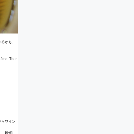
きるかも、
of me. Then
やらワイン
！
．．後悔し