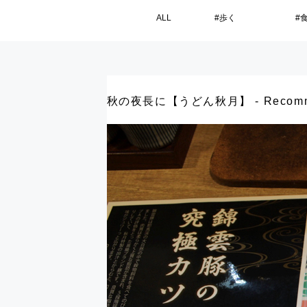
ヘ
ペ
ヘ
メ
ALL
#歩く
#
ッ
ー
ッ
ニ
ダ
ジ
ダ
ュ
ー
の
本
ー
ー
へ
先
文
の
の
移
頭
の
始
始
動
で
始
ま
ま
し
す
ま
秋の夜長に【うどん秋月】 - Recommende
り
り
ま
り
で
で
す
で
す
す
メ
す
ニ
ュ
ー
へ
移
動
し
ま
す
本
文
へ
移