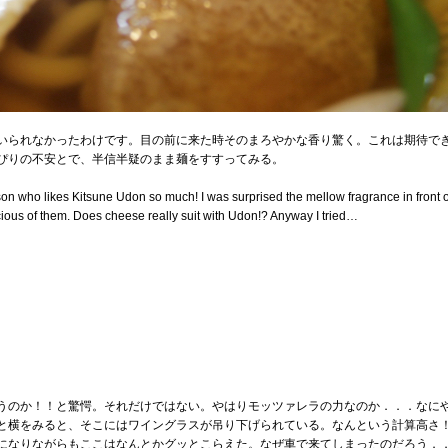
いられなかったわけです。目の前に来た時そのまろやかな香り驚く。これは期待で
ぴりの不安とで、半信半疑のまま麺をすすってみる。
rson who likes Kitsune Udon so much! I was surprised the mellow fragrance in front 
cious of them. Does cheese really suit with Udon!? Anyway I tried…
うのか！！と驚愕。それだけではない。やはりモッツァレラの力なのか．．．なに
と横をみると、そこにはワイングラスが吊り下げられている。なんという計算高さ
になりながらもここはなんとかグッとこらえた。なぜ車で来てしまったのだろう．