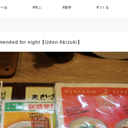
食べる
#学ぶ
#留学
#つくる
d for night【Udon Akizuki】