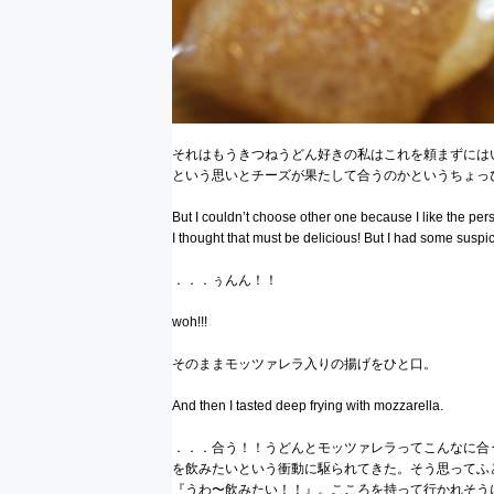
それはもうきつねうどん好きの私はこれを頼まずには
という思いとチーズが果たして合うのかというちょっ
But I couldn’t choose other one because I like the pe
I thought that must be delicious! But I had some suspi
．．．ぅんん！！
woh!!!
そのままモッツァレラ入りの揚げをひと口。
And then I tasted deep frying with mozzarella.
．．．合う！！うどんとモッツァレラってこんなに合
を飲みたいという衝動に駆られてきた。そう思ってふ
『うわ〜飲みたい！！』。こころを持って行かれそう