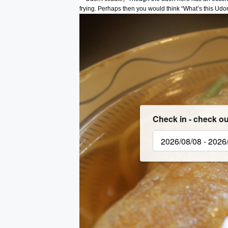
frying. Perhaps then you would think “What’s this Udo
Check in - check ou