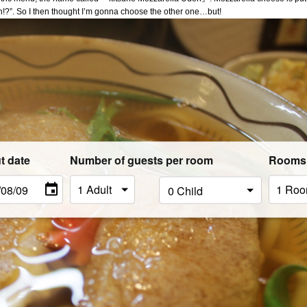
n!?”. So I then thought I’m gonna choose the other one…but!
t date
Number of guests per room
Rooms