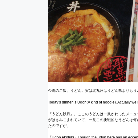
動
し
ま
す
今晩のご飯、うどん。実は北九州はうどん県よりもう
Today’s dinner is Udon(A kind of noodle). Actually we 
『うどん秋月』。ここのうどんは一風かわったメニュ
がはさみこまれていて、一見この挑戦的なうどんは何
たのですが、
『Udon Akiduki』Though the udon here has an eccentr