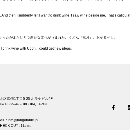
t. And then I suddenly felt I want to drink wine! I saw wine beside me. That’s calicu
かったがまたひとつ新たな文化がうまれた。うどん『秋月』、おそるべし。
ht I drink wine with Udon. I could get new ideas.
倉北区馬借1丁目5-25 ホラヤビル4F
syaku 1-5-25-4F FUKUOKA, JAPAN
L : info@tangatable.jp
HECK OUT : 11a.m.