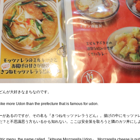
どんが大好きなまちなのです。
like more Udon than the prefecture that is famous for udon.
ーがあるのですが、その名も『きつねモッツァレラうどん』。揚げの中にモッツァ
だ？と不思議思う方もいるかも知れない。ここは安全策を取ろうと隣のカツ丼にし
ic menu, the name called 『kitsune Mozzarella Udon』. Mozzarella cheese is put