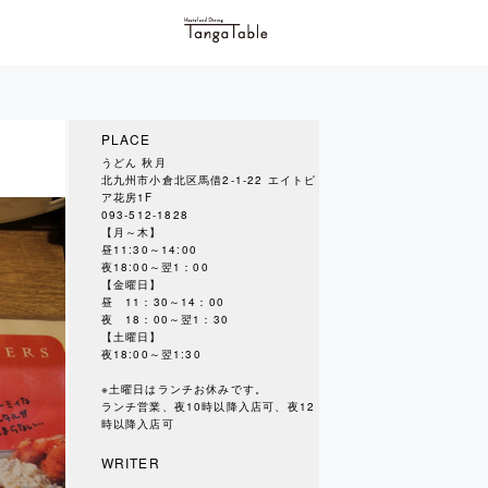
PLACE
うどん 秋月
北九州市小倉北区馬借2-1-22 エイトピ
ア花房1F
093-512-1828
【月～木】
昼11:30～14:00
夜18:00～翌1：00
【金曜日】
昼 11：30～14：00
夜 18：00～翌1：30
【土曜日】
夜18:00～翌1:30
※土曜日はランチお休みです。
ランチ営業、夜10時以降入店可、夜12
時以降入店可
WRITER